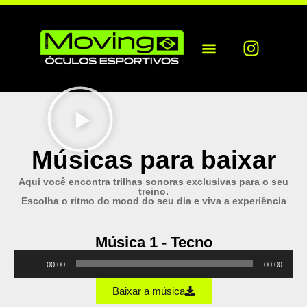
Conteúdos Exclusivos
Moving Br Collection
Lojas Físicas
Loja Virtual
Músicas para baixar
Aqui você encontra trilhas sonoras exclusivas para o seu
treino.
Escolha o ritmo do mood do seu dia e viva a experiência
Música 1 - Tecno
Tocador
00:00
00:00
de
áudio
Baixar a música