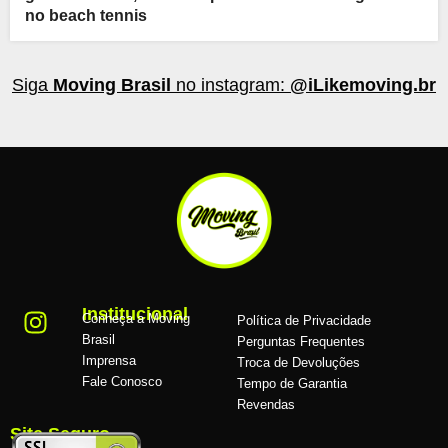
no beach tennis
Siga
Moving Brasil
no instagram:
@iLikemoving.br
Institucional
Conheça a Moving
Política de Privacidade
Brasil
Perguntas Frequentes
Imprensa
Troca de Devoluções
Fale Conosco
Tempo de Garantia
Revendas
Site Seguro