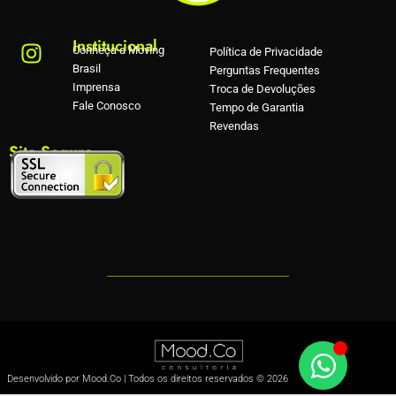
Institucional
Conheça a Moving
Política de Privacidade
Brasil
Perguntas Frequentes
Imprensa
Troca de Devoluções
Fale Conosco
Tempo de Garantia
Revendas
Site Seguro
Desenvolvido por Mood.Co | Todos os direitos reservados © 2026