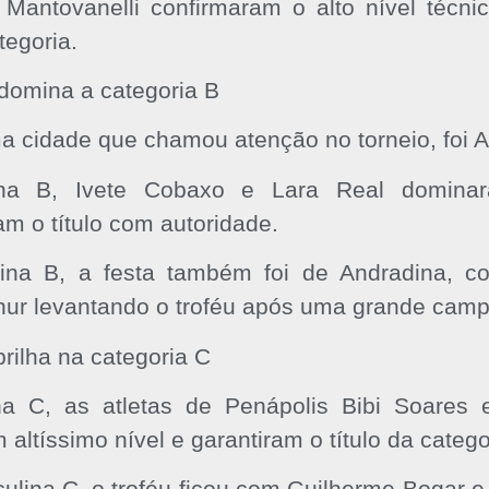
Mantovanelli confirmaram o alto nível técni
tegoria.
domina a categoria B
a cidade que chamou atenção no torneio, foi A
na B, Ivete Cobaxo e Lara Real dominar
am o título com autoridade.
ina B, a festa também foi de Andradina, c
thur levantando o troféu após uma grande cam
rilha na categoria C
na C, as atletas de Penápolis Bibi Soares
altíssimo nível e garantiram o título da catego
ulina C, o troféu ficou com Guilherme Bogar e