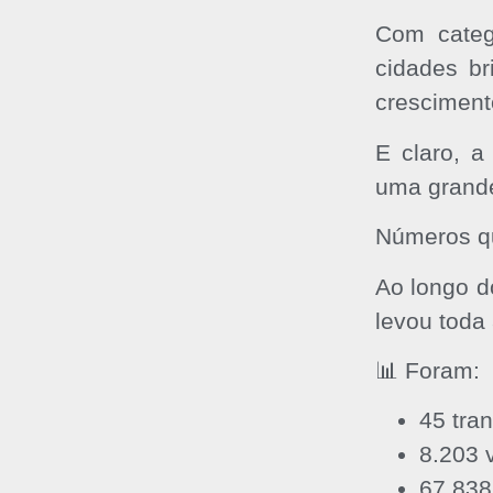
Com catego
cidades br
cresciment
E claro, 
uma grande
Números qu
Ao longo d
levou tod
📊 Foram:
45 tra
8.203 
67.838