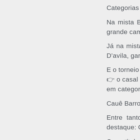
Categoria
Na mista B
grande ca
Já na mist
D’avila, ga
E o torneio
👉 o casal
em categor
Cauê Barro
Entre tan
destaque: 