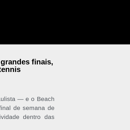
randes finais,
tennis
aulista — e o Beach
final de semana de
ividade dentro das