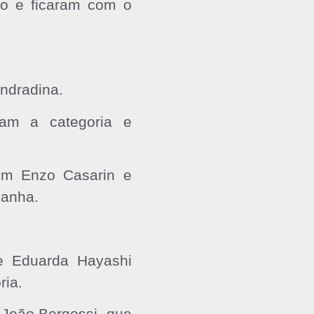
co e ficaram com o
ndradina.
am a categoria e
om Enzo Casarin e
panha.
 e Eduarda Hayashi
ria.
 João Bergossi, que