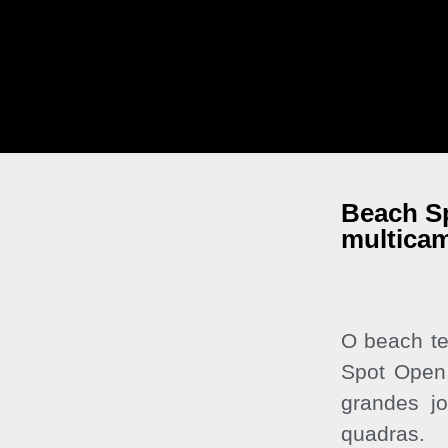
Beach S
multicam
O beach te
Spot Open,
grandes j
quadras.