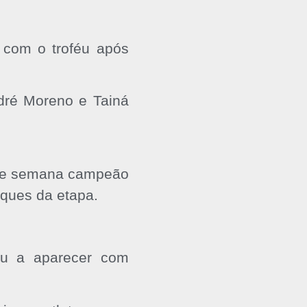
m com o troféu após
ndré Moreno e Tainá
al de semana campeão
aques da etapa.
tou a aparecer com