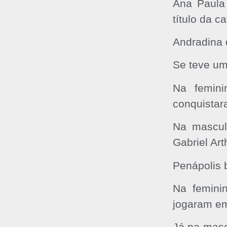
Ana Paula 
título da ca
Andradina 
Se teve um
Na femini
conquistar
Na mascul
Gabriel Ar
Penápolis b
Na femini
jogaram em 
Já na masc