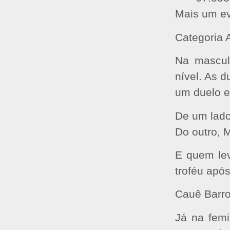
Mais um ev
Categoria A
Na mascul
nível. As 
um duelo el
De um lado
Do outro, 
E quem lev
troféu apó
Cauê Barro
Já na femi