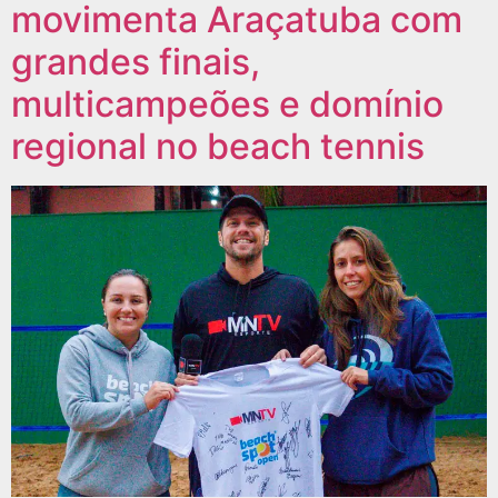
movimenta Araçatuba com
grandes finais,
multicampeões e domínio
regional no beach tennis