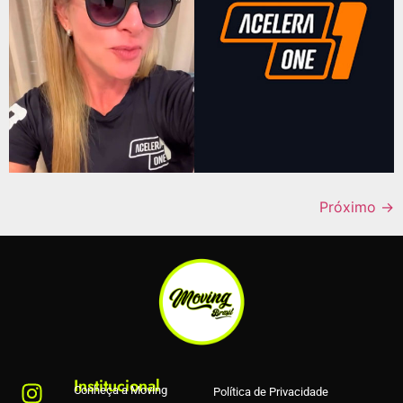
Próximo
→
Institucional
Conheça a Moving
Política de Privacidade