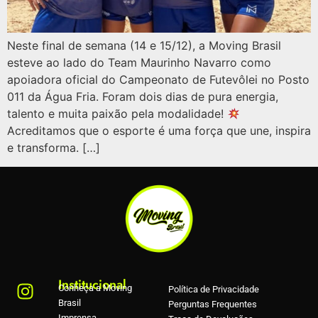
Neste final de semana (14 e 15/12), a Moving Brasil
esteve ao lado do Team Maurinho Navarro como
apoiadora oficial do Campeonato de Futevôlei no Posto
011 da Água Fria. Foram dois dias de pura energia,
talento e muita paixão pela modalidade!
Acreditamos que o esporte é uma força que une, inspira
e transforma. […]
Institucional
Conheça a Moving
Política de Privacidade
Brasil
Perguntas Frequentes
Imprensa