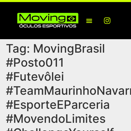
Tag:
MovingBrasil
#Posto011
#Futevôlei
#TeamMaurinhoNavar
#EsporteEParceria
#MovendoLimites