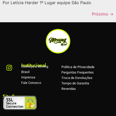
Por Letícia Harder 1º Lugar equipe São Paulo
Próximo
→
Institucional
Conheça a Moving
Política de Privacidade
Brasil
Perguntas Frequentes
Imprensa
Troca de Devoluções
Fale Conosco
Tempo de Garantia
Revendas
Site Seguro