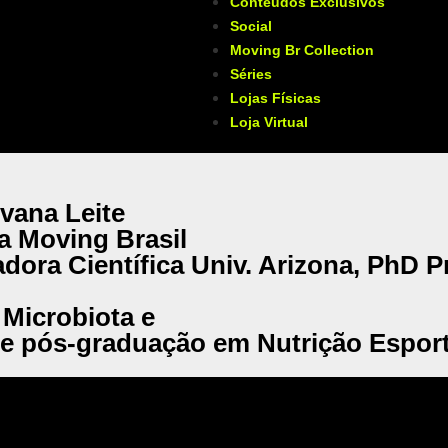
Conteúdos Exclusivos
Social
Moving Br Collection
Séries
Lojas Físicas
Loja Virtual
vana Leite
a Moving Brasil
dora Científica Univ. Arizona, PhD P
Microbiota e
e pós-graduação em Nutrição Esport