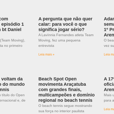
 com
A pergunta que não quer
Adam
, episódio 1
calar: para você o que
sema
 bt Daniel
significa jogar sério?
1º P
Are
A Lavínnia Fernandes atleta Team
(Team Moving),
Moving, fez uma pequena
O bea
ta no primeiro
entrevista
vez su
Leia mais »
Leia m
n voltam da
Beach Spot Open
A 17
po do mundo
movimenta Araçatuba
ofic
nnis
com grandes finais,
Aren
multicampeões e domínio
 título do Open
Mais u
regional no beach tennis
ernacional e, de
para a
O beach tennis segue mostrando
Leia m
sua força no interior paulista