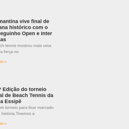
antina vive final de
na histórico com o
reguinho Open e Inter
nas
ch tennis mostrou mais uma
a força no
ais »
ª Edição do torneio
ial de Beach Tennis da
a Essipê
m torneio para ficar marcado
 história.Tivemos a
ais »