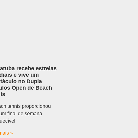
atuba recebe estrelas
iais e vive um
táculo no Dupla
ulos Open de Beach
is
ch tennis proporcionou
um final de semana
uecível
mais »