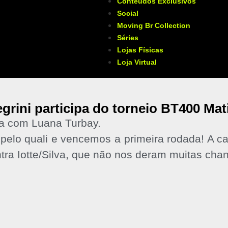
Conteúdos Exclusivos
Social
Moving Br Collection
Séries
Lojas Físicas
Loja Virtual
grini participa do torneio BT400 Ma
a com Luana Turbay.
elo quali e vencemos a primeira rodada! A c
ntra Iotte/Silva, que não nos deram muitas cha