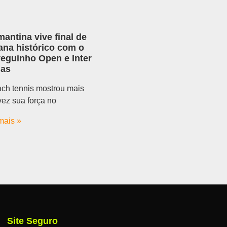
antina vive final de
na histórico com o
reguinho Open e Inter
nas
ch tennis mostrou mais
ez sua força no
mais »
Site Seguro