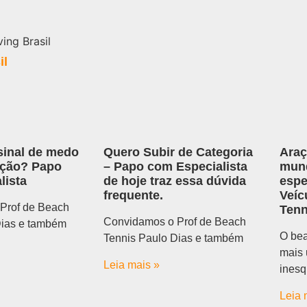
il
sinal de medo
Quero Subir de Categoria
Araç
ação? Papo
– Papo com Especialista
mund
lista
de hoje traz essa dúvida
espe
frequente.
Veíc
Prof de Beach
Tenn
Convidamos o Prof de Beach
Dias e também
O bea
Tennis Paulo Dias e também
mais 
Leia mais »
inesq
Leia 