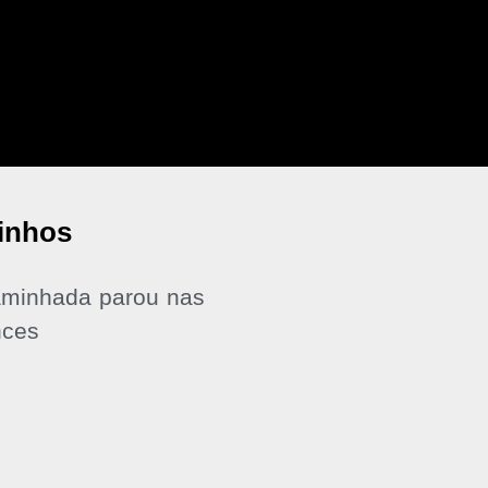
tinhos
aminhada parou nas
nces