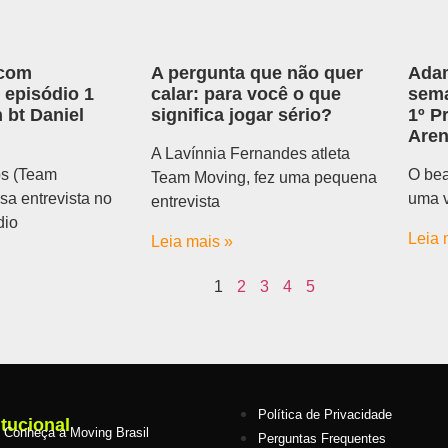
 com
A pergunta que não quer
Adam
, episódio 1
calar: para você o que
sema
 bt Daniel
significa jogar sério?
1º P
Are
A Lavínnia Fernandes atleta
s (Team
O bea
Team Moving, fez uma pequena
sa entrevista no
uma v
entrevista
dio
Leia 
Leia mais »
1
2
3
4
5
Política de Privacidade
itucional
Conheça a Moving Brasil
Perguntas Frequentes