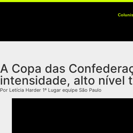
Coluni
A Copa das Confederaç
intensidade, alto nível 
Por Letícia Harder 1º Lugar equipe São Paulo