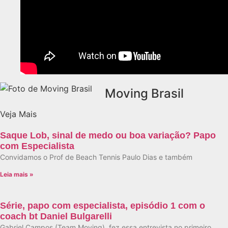
Moving Brasil
Veja Mais
Saque Lob, sinal de medo ou boa variação? Papo
com Especialista
Convidamos o Prof de Beach Tennis Paulo Dias e também
Leia mais »
Série, papo com especialista, episódio 1 com o
coach bt Daniel Bulgarelli
Gabriel Campos (Team Moving), fez essa entrevista no primeiro