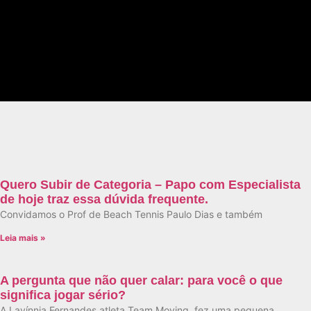
Quero Subir de Categoria – Papo com Especialista
de hoje traz essa dúvida frequente.
Convidamos o Prof de Beach Tennis Paulo Dias e também
Leia mais »
A pergunta que não quer calar: para você o que
significa jogar sério?
A Lavínnia Fernandes atleta Team Moving, fez uma pequena