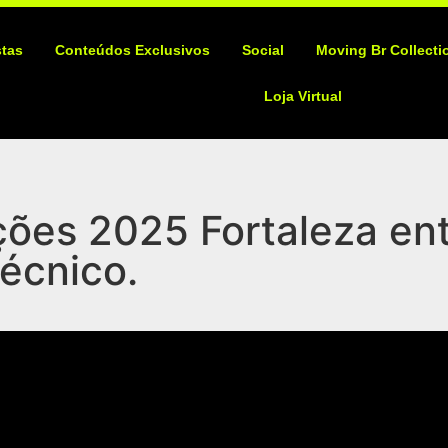
stas
Conteúdos Exclusivos
Social
Moving Br Collecti
Loja Virtual
ões 2025 Fortaleza ent
técnico.