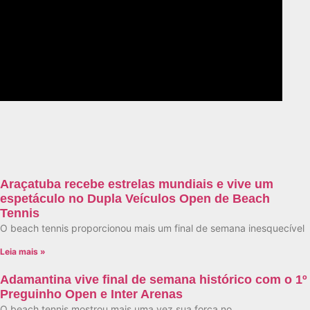
Araçatuba recebe estrelas mundiais e vive um
espetáculo no Dupla Veículos Open de Beach
Tennis
O beach tennis proporcionou mais um final de semana inesquecível
Leia mais »
Adamantina vive final de semana histórico com o 1º
Preguinho Open e Inter Arenas
O beach tennis mostrou mais uma vez sua força no